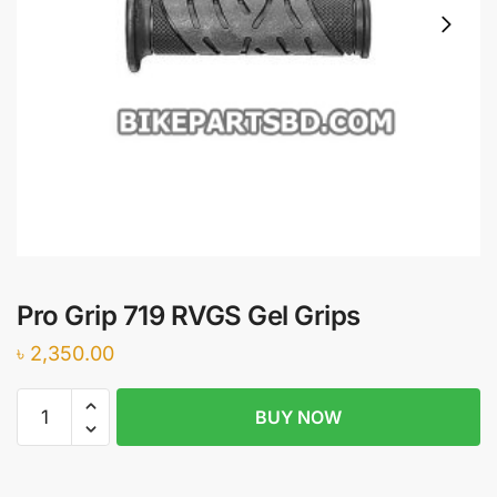
Pro Grip 719 RVGS Gel Grips
৳
2,350.00
Pro
BUY NOW
Grip
719
RVGS