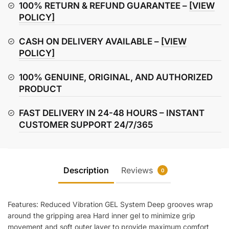
Gel
100% RETURN & REFUND GUARANTEE –
[VIEW
Grips
POLICY]
quantity
CASH ON DELIVERY AVAILABLE –
[VIEW
POLICY]
100% GENUINE, ORIGINAL, AND AUTHORIZED
PRODUCT
FAST DELIVERY IN 24-48 HOURS – INSTANT
CUSTOMER SUPPORT 24/7/365
Description
Reviews
0
Features: Reduced Vibration GEL System Deep grooves wrap
around the gripping area Hard inner gel to minimize grip
movement and soft outer layer to provide maximum comfort