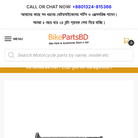
Skip
Skip
CALL OR CHAT NOW:
+8801324-815366
to
to
আমাদের কাছে সব ধরনের মোটরসাইকেলের পার্টস ও এক্সেসরিজ পাবেন।
navigation
content
আমরা ৫ বছর ধরে ২৪ ঘন্টা গ্রাহক সেবা দিয়ে যাচ্ছি।
MENU
0
Products
১০০% অরিজিনাল পার্টস – শোরুম থেকে সরাসরি সংগ্রহ এবং শুধুমাত্র কুরিয়ার সার্ভিসে ডেলিভারি।
search
অর্ডার করার পর পার্টের ছবি দেখুন। পছন্দ হলে Cash on Delivery দিন, না হলে ৫ মিনিটে ১৯৯
টাকা ডেলিভারি চার্জ ফেরত। COD সুবিধা এবং সহজ রিফান্ড নিশ্চিত।