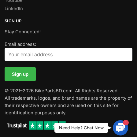
Youtube
LinkedIn
SIGN UP
Stay Connected!
Email address:
© 2021–2026 BikePartsBD.com. All Rights Reserved.
All trademarks, logos, and brand names are the property of
their respective owners and are used on this site for
identification purposes only.
1
Contac
Need Help? Chat Now