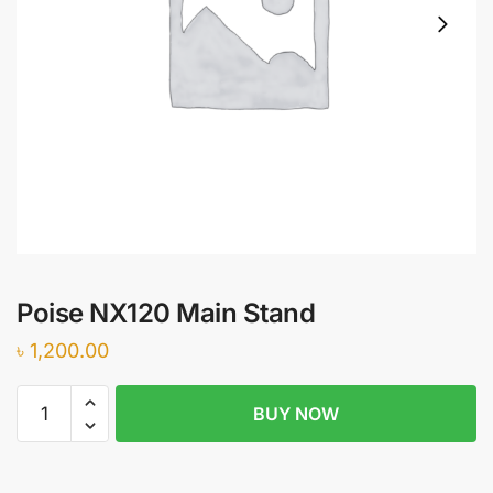
Poise NX120 Main Stand
৳
1,200.00
Poise
BUY NOW
NX120
Main
Stand