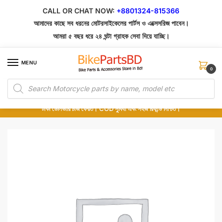
Skip
Skip
CALL OR CHAT NOW:
+8801324-815366
to
to
আমাদের কাছে সব ধরনের মোটরসাইকেলের পার্টস ও এক্সেসরিজ পাবেন।
navigation
content
আমরা ৫ বছর ধরে ২৪ ঘন্টা গ্রাহক সেবা দিয়ে যাচ্ছি।
MENU
0
Products
১০০% অরিজিনাল পার্টস – শোরুম থেকে সরাসরি সংগ্রহ এবং শুধুমাত্র কুরিয়ার সার্ভিসে ডেলিভারি।
search
অর্ডার করার পর পার্টের ছবি দেখুন। পছন্দ হলে Cash on Delivery দিন, না হলে ৫ মিনিটে ১৯৯
টাকা ডেলিভারি চার্জ ফেরত। COD সুবিধা এবং সহজ রিফান্ড নিশ্চিত।