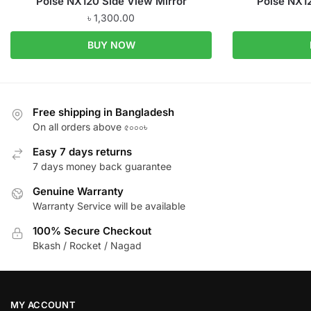
Poise NX120 Side View Mirror
Poise NX1
৳
1,300.00
BUY NOW
Free shipping in Bangladesh
On all orders above ৫০০০৳
Easy 7 days returns
7 days money back guarantee
Genuine Warranty
Warranty Service will be available
100% Secure Checkout
Bkash / Rocket / Nagad
MY ACCOUNT