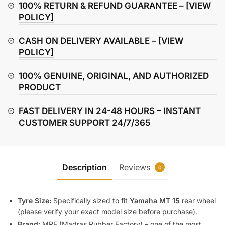
Yamaha
100% RETURN & REFUND GUARANTEE –
[VIEW
MT
POLICY]
15
CASH ON DELIVERY AVAILABLE –
[VIEW
quantity
POLICY]
100% GENUINE, ORIGINAL, AND AUTHORIZED
PRODUCT
FAST DELIVERY IN 24-48 HOURS – INSTANT
CUSTOMER SUPPORT 24/7/365
Description
Reviews
0
Tyre Size:
Specifically sized to fit
Yamaha MT 15
rear wheel
(please verify your exact model size before purchase).
Brand:
MRF (Madras Rubber Factory) – one of the most