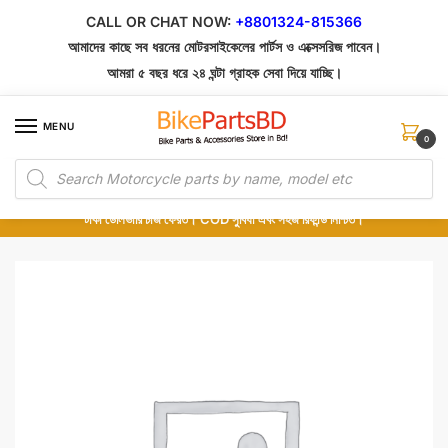
Skip
Skip
CALL OR CHAT NOW:
+8801324-815366
to
to
আমাদের কাছে সব ধরনের মোটরসাইকেলের পার্টস ও এক্সেসরিজ পাবেন।
navigation
content
আমরা ৫ বছর ধরে ২৪ ঘন্টা গ্রাহক সেবা দিয়ে যাচ্ছি।
MENU
0
Products
১০০% অরিজিনাল পার্টস – শোরুম থেকে সরাসরি সংগ্রহ এবং শুধুমাত্র কুরিয়ার সার্ভিসে ডেলিভারি।
search
অর্ডার করার পর পার্টের ছবি দেখুন। পছন্দ হলে Cash on Delivery দিন, না হলে ৫ মিনিটে ১৯৯
টাকা ডেলিভারি চার্জ ফেরত। COD সুবিধা এবং সহজ রিফান্ড নিশ্চিত।