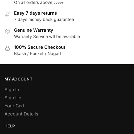
On all orders above ৫০০০৳
Easy 7 days returns
7 days money back guarantee
Genuine Warranty
Warranty Service will be available
100% Secure Checkout
Bkash / Rocket / Nagad
MY ACCOUNT
Sign In
Sign Up
Your Cart
Account Details
HELP