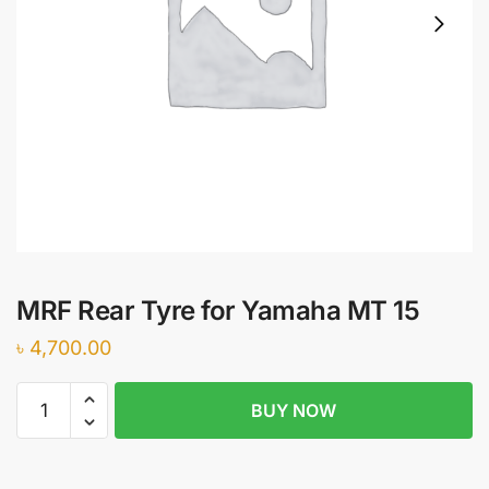
MRF Rear Tyre for Yamaha MT 15
৳
4,700.00
MRF
BUY NOW
Rear
Tyre
for