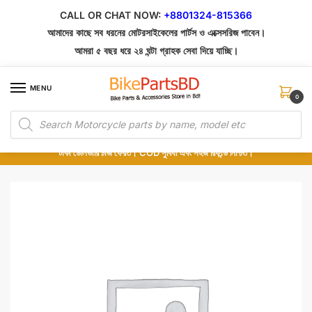
Skip
Skip
CALL OR CHAT NOW:
+8801324-815366
to
to
আমাদের কাছে সব ধরনের মোটরসাইকেলের পার্টস ও এক্সেসরিজ পাবেন।
navigation
content
আমরা ৫ বছর ধরে ২৪ ঘন্টা গ্রাহক সেবা দিয়ে যাচ্ছি।
MENU
0
Products
১০০% অরিজিনাল পার্টস – শোরুম থেকে সরাসরি সংগ্রহ এবং শুধুমাত্র কুরিয়ার সার্ভিসে ডেলিভারি।
search
অর্ডার করার পর পার্টের ছবি দেখুন। পছন্দ হলে Cash on Delivery দিন, না হলে ৫ মিনিটে ১৯৯
টাকা ডেলিভারি চার্জ ফেরত। COD সুবিধা এবং সহজ রিফান্ড নিশ্চিত।