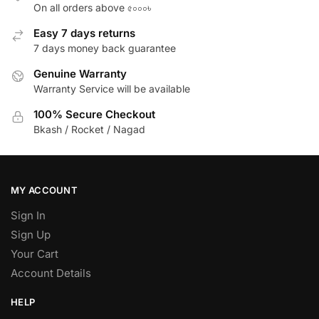
On all orders above ৫০০০৳
Easy 7 days returns
7 days money back guarantee
Genuine Warranty
Warranty Service will be available
100% Secure Checkout
Bkash / Rocket / Nagad
MY ACCOUNT
Sign In
Sign Up
Your Cart
Account Details
HELP