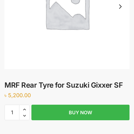
MRF Rear Tyre for Suzuki Gixxer SF
৳
5,200.00
MRF
BUY NOW
Rear
Tyre
for