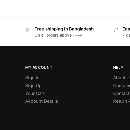
Free shipping in Bangladesh
Eas
On all orders above ৫০০০৳
7 d
MY ACCOUNT
HELP
Sign In
About U
Sign Up
Custome
Your Cart
Contact
Account Details
Return 