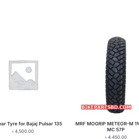
r Tyre for Bajaj Pulsar 135
MRF MOGRIP METEOR-M 11
MC 57P
৳
4,500.00
৳
4,450.00