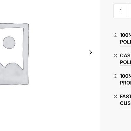
MRF
Front
Tyre
for
100
Suzuki
POL
Samurai
150
CAS
quantity
POL
100
PRO
FAS
CUS