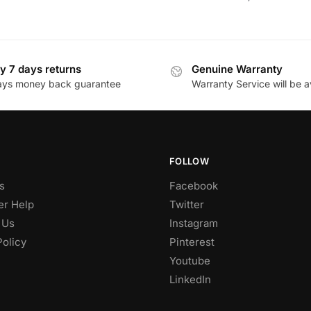
y 7 days returns
Genuine Warranty
ays money back guarantee
Warranty Service will be a
FOLLOW
s
Facebook
r Help
Twitter
 Us
Instagram
Policy
Pinterest
Youtube
LinkedIn