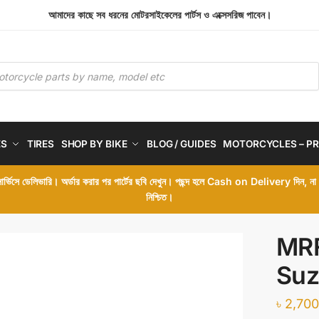
আমাদের কাছে সব ধরনের মোটরসাইকেলের পার্টস ও এক্সেসরিজ পাবেন।
ES
TIRES
SHOP BY BIKE
BLOG / GUIDES
MOTORCYCLES – PR
 সার্ভিসে ডেলিভারি। অর্ডার করার পর পার্টের ছবি দেখুন। পছন্দ হলে Cash on Delivery দিন, ন
নিশ্চিত।
MRF
Suz
৳
2,700