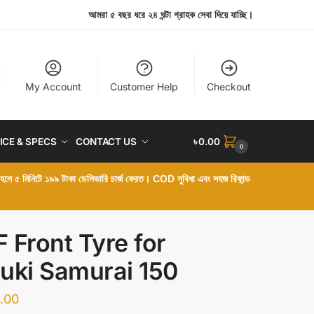
আমরা ৫ বছর ধরে ২৪ ঘন্টা গ্রাহক সেবা দিয়ে যাচ্ছি।
My Account
Customer Help
Checkout
ICE & SPECS
CONTACT US
৳
0.00
0
া হলে ৫ মিনিটে ১৯৯ টাকা ডেলিভারি চার্জ ফেরত। COD সুবিধা এবং সহজ রিফান্ড
 Front Tyre for
uki Samurai 150
.00