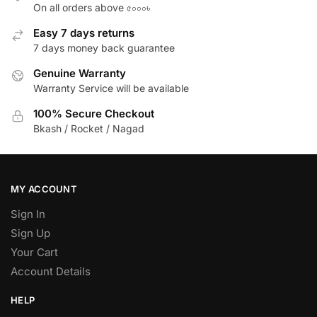
On all orders above ৫০০০৳
Easy 7 days returns
7 days money back guarantee
Genuine Warranty
Warranty Service will be available
100% Secure Checkout
Bkash / Rocket / Nagad
MY ACCOUNT
Sign In
Sign Up
Your Cart
Account Details
HELP