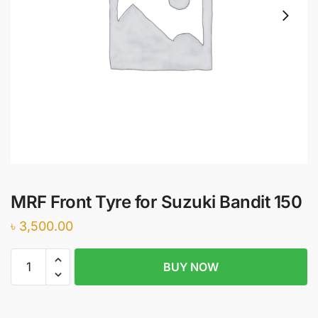
MRF Front Tyre for Suzuki Bandit 150
৳
3,500.00
MRF
BUY NOW
Front
Tyre
for