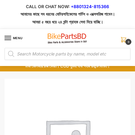
Skip
Skip
CALL OR CHAT NOW:
+8801324-815366
to
to
আমাদের কাছে সব ধরনের মোটরসাইকেলের পার্টস ও এক্সেসরিজ পাবেন।
navigation
content
আমরা ৫ বছর ধরে ২৪ ঘন্টা গ্রাহক সেবা দিয়ে যাচ্ছি।
MENU
0
Products
১০০% অরিজিনাল পার্টস – শোরুম থেকে সরাসরি সংগ্রহ এবং শুধুমাত্র কুরিয়ার সার্ভিসে ডেলিভারি।
search
অর্ডার করার পর পার্টের ছবি দেখুন। পছন্দ হলে Cash on Delivery দিন, না হলে ৫ মিনিটে ১৯৯
টাকা ডেলিভারি চার্জ ফেরত। COD সুবিধা এবং সহজ রিফান্ড নিশ্চিত।