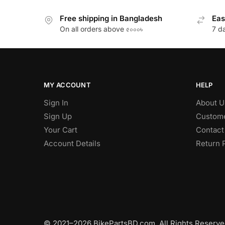
Free shipping in Bangladesh
Eas
On all orders above ৫০০০৳
7 d
MY ACCOUNT
HELP
Sign In
About U
Sign Up
Custome
Your Cart
Contact
Account Details
Return 
© 2021–2026 BikePartsBD.com. All Rights Reserve