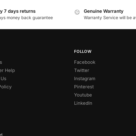
y 7 days returns
Genuine Warranty
ays money back guarantee
Warranty Service will be a
FOLLOW
s
Facebook
r Help
Twitter
 Us
Instagram
Policy
Pinterest
Youtube
LinkedIn
d.