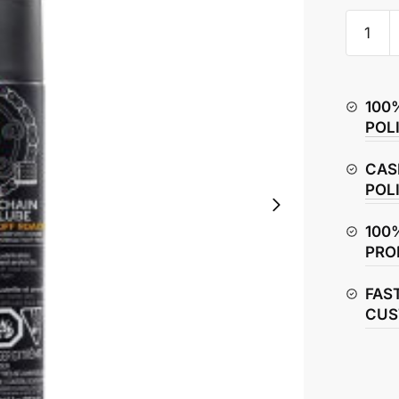
Motul
C3
Chain
Lube
100
Off
POL
Road
quantity
CAS
POL
100
PRO
FAS
CUS