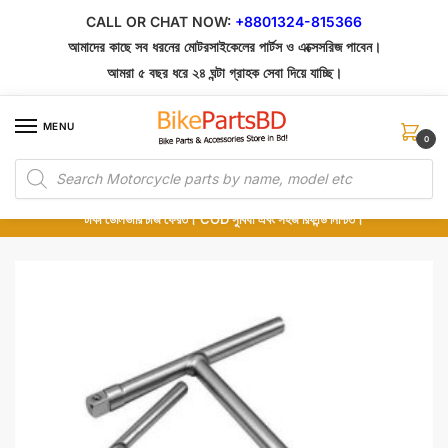
Skip
Skip
CALL OR CHAT NOW:
+8801324-815366
to
to
আমাদের কাছে সব ধরনের মোটরসাইকেলের পার্টস ও এক্সেসরিজ পাবেন।
navigation
content
আমরা ৫ বছর ধরে ২৪ ঘন্টা গ্রাহক সেবা দিয়ে যাচ্ছি।
MENU
0
Products
১০০% অরিজিনাল পার্টস – শোরুম থেকে সরাসরি সংগ্রহ এবং শুধুমাত্র কুরিয়ার সার্ভিসে ডেলিভারি।
search
অর্ডার করার পর পার্টের ছবি দেখুন। পছন্দ হলে Cash on Delivery দিন, না হলে ৫ মিনিটে ১৯৯
টাকা ডেলিভারি চার্জ ফেরত। COD সুবিধা এবং সহজ রিফান্ড নিশ্চিত।