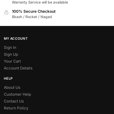
Warranty Service will be available
100% Secure Checkout
Bkash / Rocket / Nagad
MY ACCOUNT
Sign In
Sign Up
Your Cart
Account Details
HELP
About Us
Customer Help
Contact Us
Return Policy