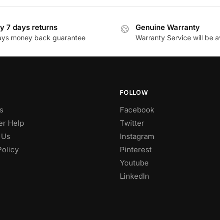
y 7 days returns
Genuine Warranty
ays money back guarantee
Warranty Service will be a
FOLLOW
s
Facebook
r Help
Twitter
 Us
Instagram
Policy
Pinterest
Youtube
LinkedIn