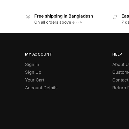
Free shipping in Bangladesh
Eas
On all orders above ৫০০০৳
7 d
MY ACCOUNT
HELP
Sign In
About U
Sign Up
Custome
Your Cart
Contact
Account Details
Return 