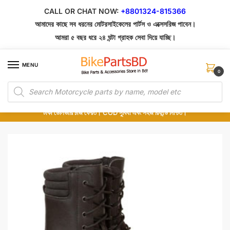
Skip
Skip
CALL OR CHAT NOW:
+8801324-815366
to
to
আমাদের কাছে সব ধরনের মোটরসাইকেলের পার্টস ও এক্সেসরিজ পাবেন।
navigation
content
আমরা ৫ বছর ধরে ২৪ ঘন্টা গ্রাহক সেবা দিয়ে যাচ্ছি।
MENU
0
Products
১০০% অরিজিনাল পার্টস – শোরুম থেকে সরাসরি সংগ্রহ এবং শুধুমাত্র কুরিয়ার সার্ভিসে ডেলিভারি।
search
অর্ডার করার পর পার্টের ছবি দেখুন। পছন্দ হলে Cash on Delivery দিন, না হলে ৫ মিনিটে ১৯৯
টাকা ডেলিভারি চার্জ ফেরত। COD সুবিধা এবং সহজ রিফান্ড নিশ্চিত।