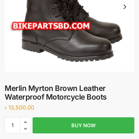
Merlin Myrton Brown Leather
Waterproof Motorcycle Boots
৳
13,500.00
Merlin
BUY NOW
Myrton
Brown