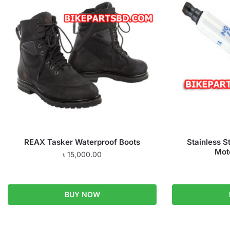
REAX Tasker Waterproof Boots
Stainless S
Mot
৳
15,000.00
BUY NOW