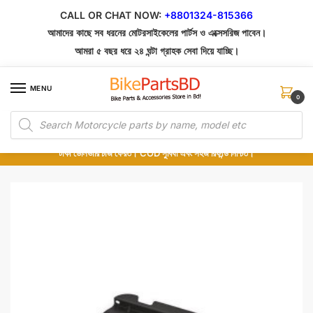
Skip
Skip
CALL OR CHAT NOW:
+8801324-815366
to
to
আমাদের কাছে সব ধরনের মোটরসাইকেলের পার্টস ও এক্সেসরিজ পাবেন।
navigation
content
আমরা ৫ বছর ধরে ২৪ ঘন্টা গ্রাহক সেবা দিয়ে যাচ্ছি।
MENU
0
Products
১০০% অরিজিনাল পার্টস – শোরুম থেকে সরাসরি সংগ্রহ এবং শুধুমাত্র কুরিয়ার সার্ভিসে ডেলিভারি।
search
অর্ডার করার পর পার্টের ছবি দেখুন। পছন্দ হলে Cash on Delivery দিন, না হলে ৫ মিনিটে ১৯৯
টাকা ডেলিভারি চার্জ ফেরত। COD সুবিধা এবং সহজ রিফান্ড নিশ্চিত।