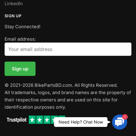
LinkedIn
SIGN UP
Stay Connected!
Email address:
© 2021–2026 BikePartsBD.com. All Rights Reserved.
All trademarks, logos, and brand names are the property of
their respective owners and are used on this site for
identification purposes only.
1
Contac
Need Help? Chat Now