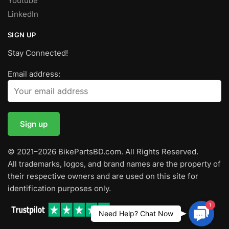
Youtube
LinkedIn
SIGN UP
Stay Connected!
Email address:
© 2021–2026 BikePartsBD.com. All Rights Reserved.
All trademarks, logos, and brand names are the property of
their respective owners and are used on this site for
identification purposes only.
1
Contac
Need Help? Chat Now