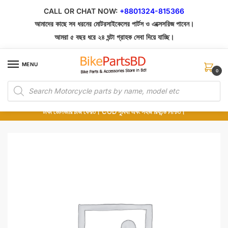
Skip
Skip
CALL OR CHAT NOW:
+8801324-815366
to
to
আমাদের কাছে সব ধরনের মোটরসাইকেলের পার্টস ও এক্সেসরিজ পাবেন।
navigation
content
আমরা ৫ বছর ধরে ২৪ ঘন্টা গ্রাহক সেবা দিয়ে যাচ্ছি।
MENU
0
Products
১০০% অরিজিনাল পার্টস – শোরুম থেকে সরাসরি সংগ্রহ এবং শুধুমাত্র কুরিয়ার সার্ভিসে ডেলিভারি।
search
অর্ডার করার পর পার্টের ছবি দেখুন। পছন্দ হলে Cash on Delivery দিন, না হলে ৫ মিনিটে ১৯৯
টাকা ডেলিভারি চার্জ ফেরত। COD সুবিধা এবং সহজ রিফান্ড নিশ্চিত।