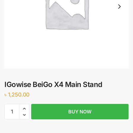
IGowise BeiGo X4 Main Stand
৳
1,250.00
IGowise
BUY NOW
BeiGo
X4
Main