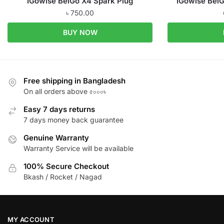
IGowise BeiGo X4 Spark Plug
IGowise BeiG
৳
750.00
BUY NOW
Free shipping in Bangladesh
On all orders above ৫০০০৳
Easy 7 days returns
7 days money back guarantee
Genuine Warranty
Warranty Service will be available
100% Secure Checkout
Bkash / Rocket / Nagad
MY ACCOUNT