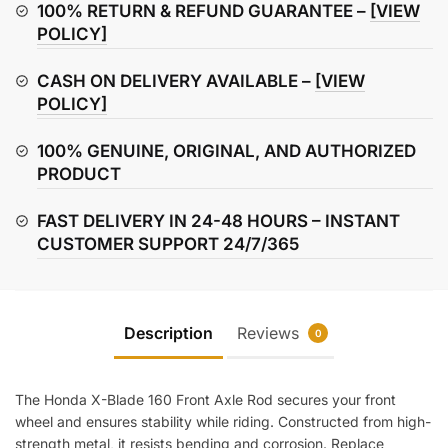
Front
100% RETURN & REFUND GUARANTEE –
[VIEW
Axle
POLICY]
Rod
CASH ON DELIVERY AVAILABLE –
[VIEW
quantity
POLICY]
100% GENUINE, ORIGINAL, AND AUTHORIZED
PRODUCT
FAST DELIVERY IN 24-48 HOURS – INSTANT
CUSTOMER SUPPORT 24/7/365
Description
Reviews
0
The Honda X-Blade 160 Front Axle Rod secures your front
wheel and ensures stability while riding. Constructed from high-
strength metal, it resists bending and corrosion. Replace