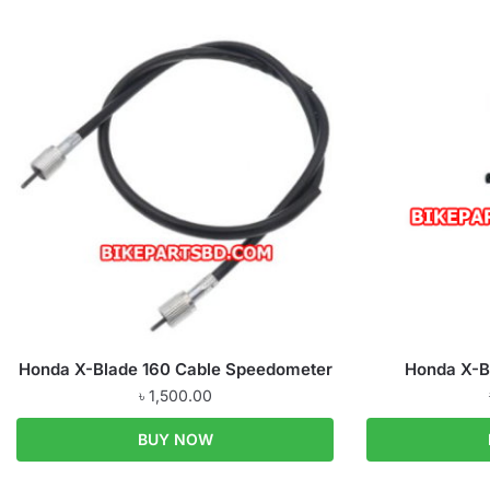
Honda X-Blade 160 Cable Speedometer
Honda X-B
৳
1,500.00
BUY NOW