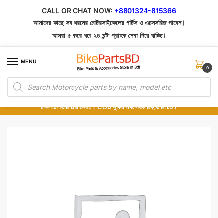
Skip
Skip
CALL OR CHAT NOW:
+8801324-815366
to
to
আমাদের কাছে সব ধরনের মোটরসাইকেলের পার্টস ও এক্সেসরিজ পাবেন।
navigation
content
আমরা ৫ বছর ধরে ২৪ ঘন্টা গ্রাহক সেবা দিয়ে যাচ্ছি।
MENU
0
Products
১০০% অরিজিনাল পার্টস – শোরুম থেকে সরাসরি সংগ্রহ এবং শুধুমাত্র কুরিয়ার সার্ভিসে ডেলিভারি।
search
অর্ডার করার পর পার্টের ছবি দেখুন। পছন্দ হলে Cash on Delivery দিন, না হলে ৫ মিনিটে ১৯৯
টাকা ডেলিভারি চার্জ ফেরত। COD সুবিধা এবং সহজ রিফান্ড নিশ্চিত।