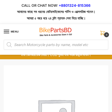
Skip
Skip
CALL OR CHAT NOW:
+8801324-815366
to
to
আমাদের কাছে সব ধরনের মোটরসাইকেলের পার্টস ও এক্সেসরিজ পাবেন।
navigation
content
আমরা ৫ বছর ধরে ২৪ ঘন্টা গ্রাহক সেবা দিয়ে যাচ্ছি।
MENU
0
Products
১০০% অরিজিনাল পার্টস – শোরুম থেকে সরাসরি সংগ্রহ এবং শুধুমাত্র কুরিয়ার সার্ভিসে ডেলিভারি।
search
অর্ডার করার পর পার্টের ছবি দেখুন। পছন্দ হলে Cash on Delivery দিন, না হলে ৫ মিনিটে ১৯৯
টাকা ডেলিভারি চার্জ ফেরত। COD সুবিধা এবং সহজ রিফান্ড নিশ্চিত।