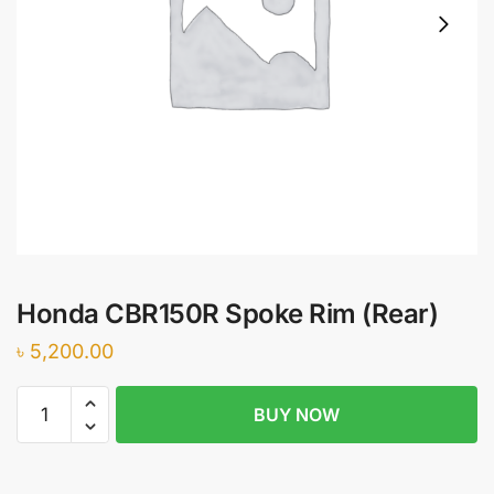
Honda CBR150R Spoke Rim (Rear)
৳
5,200.00
Honda
BUY NOW
CBR150R
Spoke
Rim