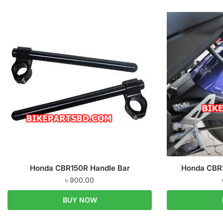
Honda CBR150R Handle Bar
Honda CBR
৳
900.00
BUY NOW