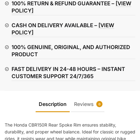
(Rear)
100% RETURN & REFUND GUARANTEE –
[VIEW
quantity
POLICY]
CASH ON DELIVERY AVAILABLE –
[VIEW
POLICY]
100% GENUINE, ORIGINAL, AND AUTHORIZED
PRODUCT
FAST DELIVERY IN 24-48 HOURS – INSTANT
CUSTOMER SUPPORT 24/7/365
Description
Reviews
0
The Honda CBR150R Rear Spoke Rim ensures stability,
durability, and proper wheel balance. Ideal for classic or rugged
rides, it resists wear and tear while maintaining original bike