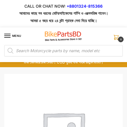
Skip
Skip
CALL OR CHAT NOW:
+8801324-815366
to
to
আমাদের কাছে সব ধরনের মোটরসাইকেলের পার্টস ও এক্সেসরিজ পাবেন।
navigation
content
আমরা ৫ বছর ধরে ২৪ ঘন্টা গ্রাহক সেবা দিয়ে যাচ্ছি।
MENU
0
Products
১০০% অরিজিনাল পার্টস – শোরুম থেকে সরাসরি সংগ্রহ এবং শুধুমাত্র কুরিয়ার সার্ভিসে ডেলিভারি।
search
অর্ডার করার পর পার্টের ছবি দেখুন। পছন্দ হলে Cash on Delivery দিন, না হলে ৫ মিনিটে ১৯৯
টাকা ডেলিভারি চার্জ ফেরত। COD সুবিধা এবং সহজ রিফান্ড নিশ্চিত।