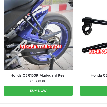
Honda CBR150R Mudguard Rear
Honda CB
৳
1,600.00
BUY NOW