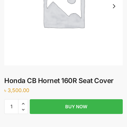
Honda CB Hornet 160R Seat Cover
৳
3,500.00
Honda
BUY NOW
CB
Hornet
160R