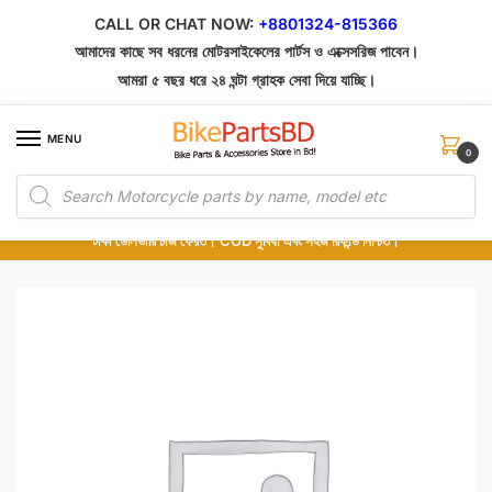
Skip
Skip
CALL OR CHAT NOW:
+8801324-815366
to
to
আমাদের কাছে সব ধরনের মোটরসাইকেলের পার্টস ও এক্সেসরিজ পাবেন।
navigation
content
আমরা ৫ বছর ধরে ২৪ ঘন্টা গ্রাহক সেবা দিয়ে যাচ্ছি।
MENU
0
Products
১০০% অরিজিনাল পার্টস – শোরুম থেকে সরাসরি সংগ্রহ এবং শুধুমাত্র কুরিয়ার সার্ভিসে ডেলিভারি।
search
অর্ডার করার পর পার্টের ছবি দেখুন। পছন্দ হলে Cash on Delivery দিন, না হলে ৫ মিনিটে ১৯৯
টাকা ডেলিভারি চার্জ ফেরত। COD সুবিধা এবং সহজ রিফান্ড নিশ্চিত।