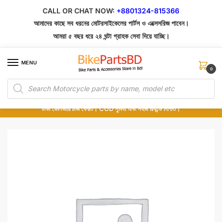
Skip
Skip
CALL OR CHAT NOW:
+8801324-815366
to
to
আমাদের কাছে সব ধরনের মোটরসাইকেলের পার্টস ও এক্সেসরিজ পাবেন।
navigation
content
আমরা ৫ বছর ধরে ২৪ ঘন্টা গ্রাহক সেবা দিয়ে যাচ্ছি।
MENU
0
Products
১০০% অরিজিনাল পার্টস – শোরুম থেকে সরাসরি সংগ্রহ এবং শুধুমাত্র কুরিয়ার সার্ভিসে ডেলিভারি।
search
অর্ডার করার পর পার্টের ছবি দেখুন। পছন্দ হলে Cash on Delivery দিন, না হলে ৫ মিনিটে ১৯৯
টাকা ডেলিভারি চার্জ ফেরত। COD সুবিধা এবং সহজ রিফান্ড নিশ্চিত।