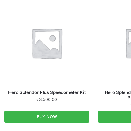
Hero Splendor Plus Speedometer Kit
Hero Splendo
B
৳
3,500.00
BUY NOW