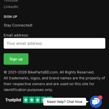
Youtube
LinkedIn
SIGN UP
Stay Connected!
Email address:
© 2021–2026 BikePartsBD.com. All Rights Reserved.
All trademarks, logos, and brand names are the property of
their respective owners and are used on this site for
identification purposes only.
1
Contac
Need Help? Chat Now