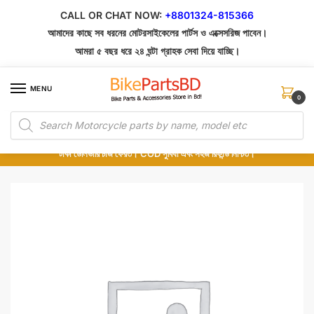
Skip
Skip
CALL OR CHAT NOW:
+8801324-815366
to
to
আমাদের কাছে সব ধরনের মোটরসাইকেলের পার্টস ও এক্সেসরিজ পাবেন।
navigation
content
আমরা ৫ বছর ধরে ২৪ ঘন্টা গ্রাহক সেবা দিয়ে যাচ্ছি।
MENU
0
Products
১০০% অরিজিনাল পার্টস – শোরুম থেকে সরাসরি সংগ্রহ এবং শুধুমাত্র কুরিয়ার সার্ভিসে ডেলিভারি।
search
অর্ডার করার পর পার্টের ছবি দেখুন। পছন্দ হলে Cash on Delivery দিন, না হলে ৫ মিনিটে ১৯৯
টাকা ডেলিভারি চার্জ ফেরত। COD সুবিধা এবং সহজ রিফান্ড নিশ্চিত।