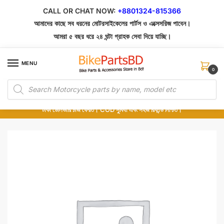
Skip
Skip
CALL OR CHAT NOW:
+8801324-815366
to
to
আমাদের কাছে সব ধরনের মোটরসাইকেলের পার্টস ও এক্সেসরিজ পাবেন।
navigation
content
আমরা ৫ বছর ধরে ২৪ ঘন্টা গ্রাহক সেবা দিয়ে যাচ্ছি।
MENU
0
Products
১০০% অরিজিনাল পার্টস – শোরুম থেকে সরাসরি সংগ্রহ এবং শুধুমাত্র কুরিয়ার সার্ভিসে ডেলিভারি।
search
অর্ডার করার পর পার্টের ছবি দেখুন। পছন্দ হলে Cash on Delivery দিন, না হলে ৫ মিনিটে ১৯৯
টাকা ডেলিভারি চার্জ ফেরত। COD সুবিধা এবং সহজ রিফান্ড নিশ্চিত।