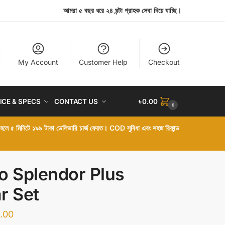
আমরা ৫ বছর ধরে ২৪ ঘন্টা গ্রাহক সেবা দিয়ে যাচ্ছি।
My Account
Customer Help
Checkout
ICE & SPECS
CONTACT US
৳
0.00
0
া হলে ৫ মিনিটে ১৯৯ টাকা ডেলিভারি চার্জ ফেরত। COD সুবিধা এবং সহজ রিফান্ড
o Splendor Plus
r Set
.00