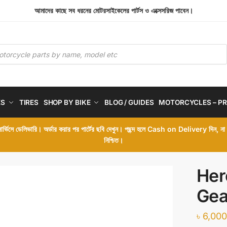
আমাদের কাছে সব ধরনের মোটরসাইকেলের পার্টস ও এক্সেসরিজ পাবেন।
ES
TIRES
SHOP BY BIKE
BLOG / GUIDES
MOTORCYCLES – PR
 সার্ভিসে ডেলিভারি। অর্ডার করার পর পার্টের ছবি দেখুন। পছন্দ হলে Cash on Delivery দিন, ন
নিশ্চিত।
Her
Gea
৳
6,000