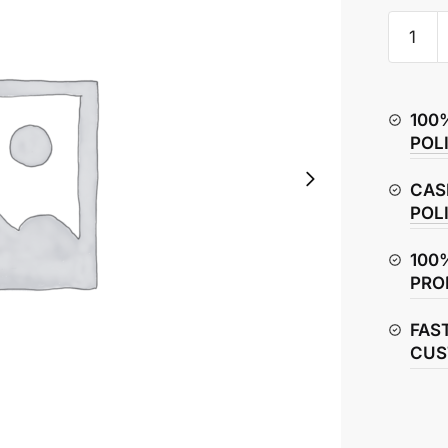
Hero
Splendo
Plus
Gear
100
Set
POL
quantity
CAS
POL
100
PRO
FAS
CUS