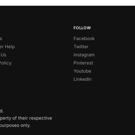
FOLLOW
s
Facebook
r Help
Twitter
 Us
Instagram
Policy
Pinterest
Youtube
LinkedIn
d.
perty of their respective
 purposes only.