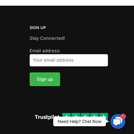
SIGN UP
Stay Connected!
Email address:
1
Contac
Need Help? Chat Now