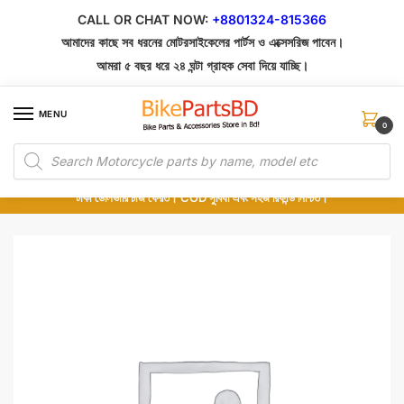
Skip
Skip
CALL OR CHAT NOW:
+8801324-815366
to
to
আমাদের কাছে সব ধরনের মোটরসাইকেলের পার্টস ও এক্সেসরিজ পাবেন।
navigation
content
আমরা ৫ বছর ধরে ২৪ ঘন্টা গ্রাহক সেবা দিয়ে যাচ্ছি।
MENU
0
Products
১০০% অরিজিনাল পার্টস – শোরুম থেকে সরাসরি সংগ্রহ এবং শুধুমাত্র কুরিয়ার সার্ভিসে ডেলিভারি।
search
অর্ডার করার পর পার্টের ছবি দেখুন। পছন্দ হলে Cash on Delivery দিন, না হলে ৫ মিনিটে ১৯৯
টাকা ডেলিভারি চার্জ ফেরত। COD সুবিধা এবং সহজ রিফান্ড নিশ্চিত।