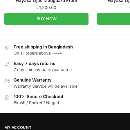
Hayasa Ojas Mudguard Front
Hayasa Oj
৳
1,200.00
BUY NOW
Free shipping in Bangladesh
On all orders above ৫০০০৳
Easy 7 days returns
7 days money back guarantee
Genuine Warranty
Warranty Service will be available
100% Secure Checkout
Bkash / Rocket / Nagad
MY ACCOUNT