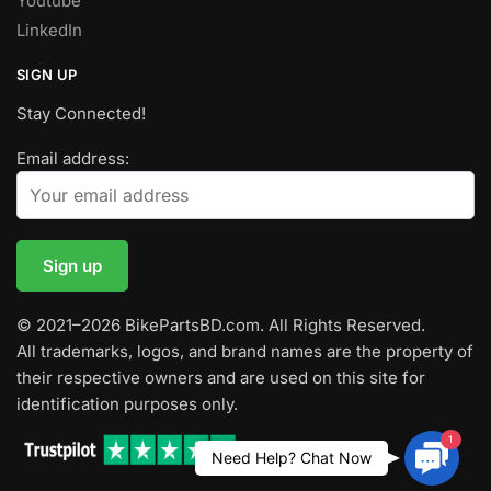
Youtube
LinkedIn
SIGN UP
Stay Connected!
Email address:
© 2021–2026 BikePartsBD.com. All Rights Reserved.
All trademarks, logos, and brand names are the property of
their respective owners and are used on this site for
identification purposes only.
1
Contac
Need Help? Chat Now