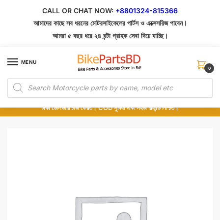
Skip
Skip
CALL OR CHAT NOW:
+8801324-815366
to
to
আমাদের কাছে সব ধরনের মোটরসাইকেলের পার্টস ও এক্সেসরিজ পাবেন।
navigation
content
আমরা ৫ বছর ধরে ২৪ ঘন্টা গ্রাহক সেবা দিয়ে যাচ্ছি।
MENU
0
Products
১০০% অরিজিনাল পার্টস – শোরুম থেকে সরাসরি সংগ্রহ এবং শুধুমাত্র কুরিয়ার সার্ভিসে ডেলিভারি।
search
অর্ডার করার পর পার্টের ছবি দেখুন। পছন্দ হলে Cash on Delivery দিন, না হলে ৫ মিনিটে ১৯৯
টাকা ডেলিভারি চার্জ ফেরত। COD সুবিধা এবং সহজ রিফান্ড নিশ্চিত।