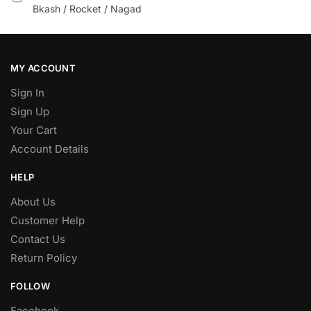
Bkash / Rocket / Nagad
MY ACCOUNT
Sign In
Sign Up
Your Cart
Account Details
HELP
About Us
Customer Help
Contact Us
Return Policy
FOLLOW
Facebook