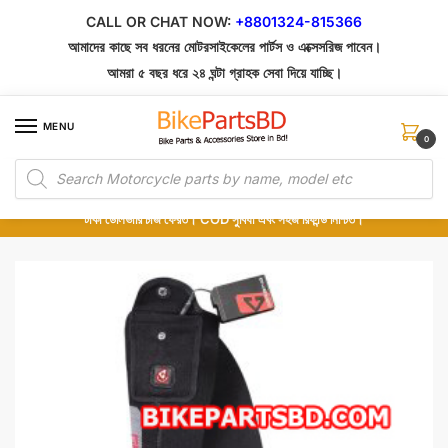
Skip
Skip
CALL OR CHAT NOW:
+8801324-815366
to
to
আমাদের কাছে সব ধরনের মোটরসাইকেলের পার্টস ও এক্সেসরিজ পাবেন।
navigation
content
আমরা ৫ বছর ধরে ২৪ ঘন্টা গ্রাহক সেবা দিয়ে যাচ্ছি।
MENU
0
Products
১০০% অরিজিনাল পার্টস – শোরুম থেকে সরাসরি সংগ্রহ এবং শুধুমাত্র কুরিয়ার সার্ভিসে ডেলিভারি।
search
অর্ডার করার পর পার্টের ছবি দেখুন। পছন্দ হলে Cash on Delivery দিন, না হলে ৫ মিনিটে ১৯৯
টাকা ডেলিভারি চার্জ ফেরত। COD সুবিধা এবং সহজ রিফান্ড নিশ্চিত।