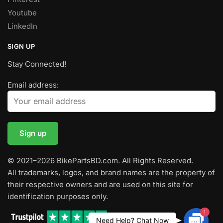
Youtube
LinkedIn
SIGN UP
Stay Connected!
Email address:
© 2021–2026 BikePartsBD.com. All Rights Reserved.
All trademarks, logos, and brand names are the property of
their respective owners and are used on this site for
identification purposes only.
1
Contac
Need Help? Chat Now