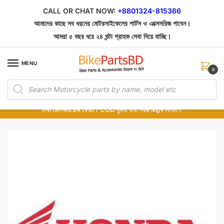
Skip
Skip
CALL OR CHAT NOW:
+8801324-815366
to
to
আমাদের কাছে সব ধরনের মোটরসাইকেলের পার্টস ও এক্সেসরিজ পাবেন।
navigation
content
আমরা ৫ বছর ধরে ২৪ ঘন্টা গ্রাহক সেবা দিয়ে যাচ্ছি।
MENU
0
Products
১০০% অরিজিনাল পার্টস – শোরুম থেকে সরাসরি সংগ্রহ এবং শুধুমাত্র কুরিয়ার সার্ভিসে ডেলিভারি।
search
অর্ডার করার পর পার্টের ছবি দেখুন। পছন্দ হলে Cash on Delivery দিন, না হলে ৫ মিনিটে ১৯৯
টাকা ডেলিভারি চার্জ ফেরত। COD সুবিধা এবং সহজ রিফান্ড নিশ্চিত।