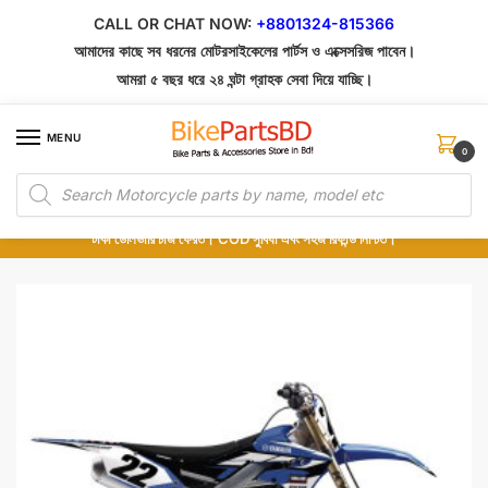
Skip
Skip
CALL OR CHAT NOW:
+8801324-815366
to
to
আমাদের কাছে সব ধরনের মোটরসাইকেলের পার্টস ও এক্সেসরিজ পাবেন।
navigation
content
আমরা ৫ বছর ধরে ২৪ ঘন্টা গ্রাহক সেবা দিয়ে যাচ্ছি।
MENU
0
Products
১০০% অরিজিনাল পার্টস – শোরুম থেকে সরাসরি সংগ্রহ এবং শুধুমাত্র কুরিয়ার সার্ভিসে ডেলিভারি।
search
অর্ডার করার পর পার্টের ছবি দেখুন। পছন্দ হলে Cash on Delivery দিন, না হলে ৫ মিনিটে ১৯৯
টাকা ডেলিভারি চার্জ ফেরত। COD সুবিধা এবং সহজ রিফান্ড নিশ্চিত।