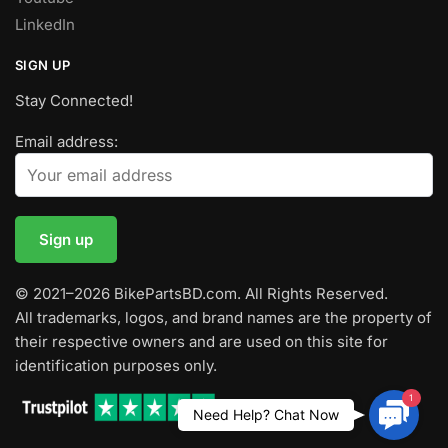
LinkedIn
SIGN UP
Stay Connected!
Email address:
© 2021–2026 BikePartsBD.com. All Rights Reserved.
All trademarks, logos, and brand names are the property of
their respective owners and are used on this site for
identification purposes only.
1
Contac
Need Help? Chat Now