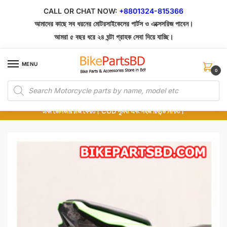
Skip
Skip
CALL OR CHAT NOW:
+8801324-815366
to
to
আমাদের কাছে সব ধরনের মোটরসাইকেলের পার্টস ও এক্সেসরিজ পাবেন।
navigation
content
আমরা ৫ বছর ধরে ২৪ ঘন্টা গ্রাহক সেবা দিয়ে যাচ্ছি।
MENU
0
Products
১০০% অরিজিনাল পার্টস – শোরুম থেকে সরাসরি সংগ্রহ এবং শুধুমাত্র কুরিয়ার সার্ভিসে ডেলিভারি।
search
অর্ডার করার পর পার্টের ছবি দেখুন। পছন্দ হলে Cash on Delivery দিন, না হলে ৫ মিনিটে ১৯৯
টাকা ডেলিভারি চার্জ ফেরত। COD সুবিধা এবং সহজ রিফান্ড নিশ্চিত।