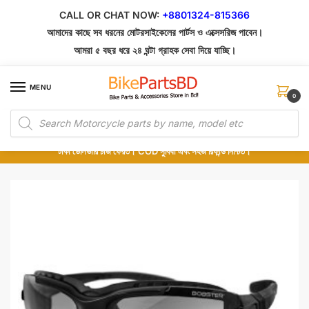
Skip
Skip
CALL OR CHAT NOW:
+8801324-815366
to
to
আমাদের কাছে সব ধরনের মোটরসাইকেলের পার্টস ও এক্সেসরিজ পাবেন।
navigation
content
আমরা ৫ বছর ধরে ২৪ ঘন্টা গ্রাহক সেবা দিয়ে যাচ্ছি।
MENU
0
Products
১০০% অরিজিনাল পার্টস – শোরুম থেকে সরাসরি সংগ্রহ এবং শুধুমাত্র কুরিয়ার সার্ভিসে ডেলিভারি।
search
অর্ডার করার পর পার্টের ছবি দেখুন। পছন্দ হলে Cash on Delivery দিন, না হলে ৫ মিনিটে ১৯৯
টাকা ডেলিভারি চার্জ ফেরত। COD সুবিধা এবং সহজ রিফান্ড নিশ্চিত।