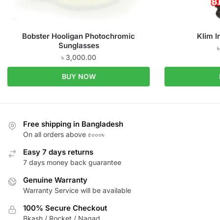
Bobster Hooligan Photochromic
Klim I
Sunglasses
৳
3,000.00
BUY NOW
Free shipping in Bangladesh
On all orders above ৫০০০৳
Easy 7 days returns
7 days money back guarantee
Genuine Warranty
Warranty Service will be available
100% Secure Checkout
Bkash / Rocket / Nagad