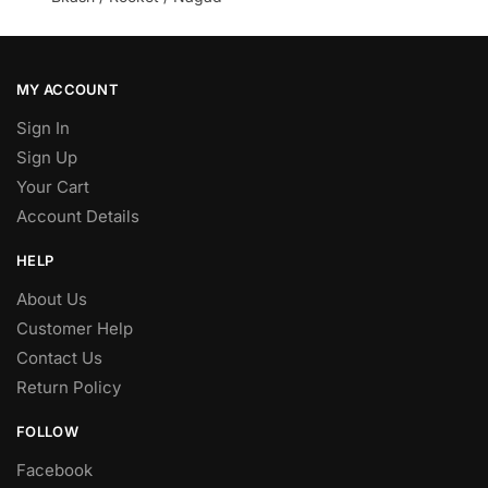
MY ACCOUNT
Sign In
Sign Up
Your Cart
Account Details
HELP
About Us
Customer Help
Contact Us
Return Policy
FOLLOW
Facebook