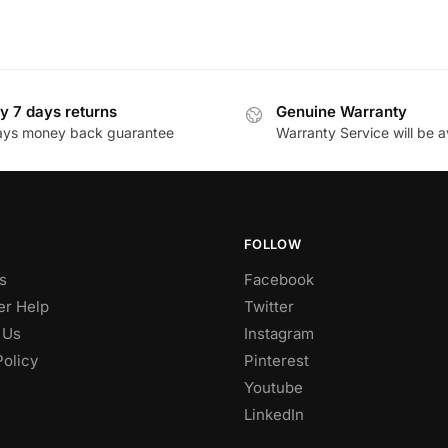
y 7 days returns
Genuine Warranty
ays money back guarantee
Warranty Service will be a
FOLLOW
s
Facebook
r Help
Twitter
 Us
Instagram
Policy
Pinterest
Youtube
LinkedIn