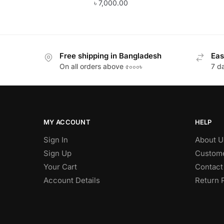
৳
7,000.00
Free shipping in Bangladesh
Eas
On all orders above ৫০০০৳
7 d
MY ACCOUNT
HELP
Sign In
About U
Sign Up
Custome
Your Cart
Contact
Account Details
Return 