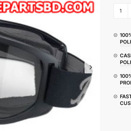
Biltwell
Moto
2.0
Goggle
100
quantity
POL
CAS
POL
100
PRO
FAS
CUS