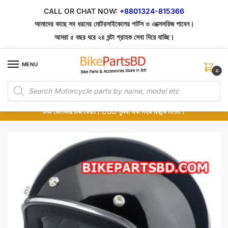
Skip
Skip
CALL OR CHAT NOW:
+8801324-815366
to
to
আমাদের কাছে সব ধরনের মোটরসাইকেলের পার্টস ও এক্সেসরিজ পাবেন।
navigation
content
আমরা ৫ বছর ধরে ২৪ ঘন্টা গ্রাহক সেবা দিয়ে যাচ্ছি।
MENU
0
Products
১০০% অরিজিনাল পার্টস – শোরুম থেকে সরাসরি সংগ্রহ এবং শুধুমাত্র কুরিয়ার সার্ভিসে ডেলিভারি।
search
অর্ডার করার পর পার্টের ছবি দেখুন। পছন্দ হলে Cash on Delivery দিন, না হলে ৫ মিনিটে ১৯৯
টাকা ডেলিভারি চার্জ ফেরত। COD সুবিধা এবং সহজ রিফান্ড নিশ্চিত।