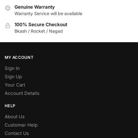
Genuine Warranty
Warranty Service will be available
100% Secure Checkout
Bkash / Rocket / Nagad
MY ACCOUNT
Sign In
Sign Up
Your Cart
Account Details
HELP
About Us
Customer Help
Contact Us