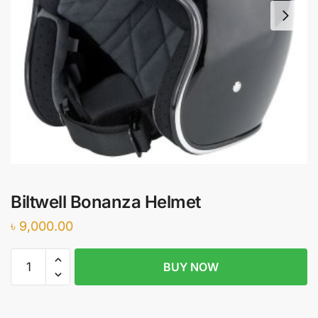
Biltwell Bonanza Helmet
৳
9,000.00
Biltwell
BUY NOW
Bonanza
Helmet
quantity