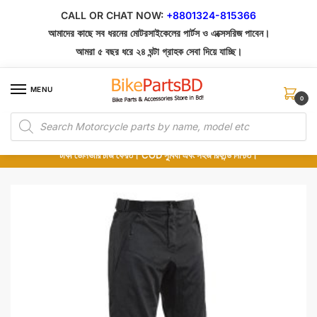
Skip
Skip
CALL OR CHAT NOW:
+8801324-815366
to
to
আমাদের কাছে সব ধরনের মোটরসাইকেলের পার্টস ও এক্সেসরিজ পাবেন।
navigation
content
আমরা ৫ বছর ধরে ২৪ ঘন্টা গ্রাহক সেবা দিয়ে যাচ্ছি।
MENU
0
Products
১০০% অরিজিনাল পার্টস – শোরুম থেকে সরাসরি সংগ্রহ এবং শুধুমাত্র কুরিয়ার সার্ভিসে ডেলিভারি।
search
অর্ডার করার পর পার্টের ছবি দেখুন। পছন্দ হলে Cash on Delivery দিন, না হলে ৫ মিনিটে ১৯৯
টাকা ডেলিভারি চার্জ ফেরত। COD সুবিধা এবং সহজ রিফান্ড নিশ্চিত।