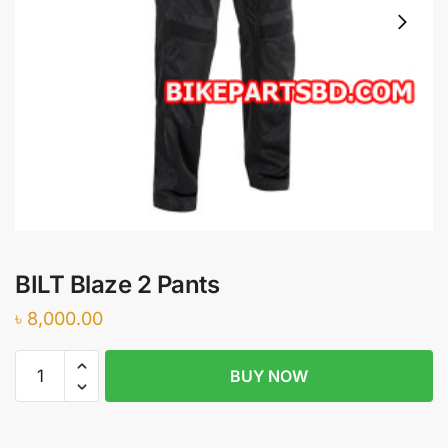
BILT Blaze 2 Pants
৳
8,000.00
BILT
BUY NOW
Blaze
2
Pants