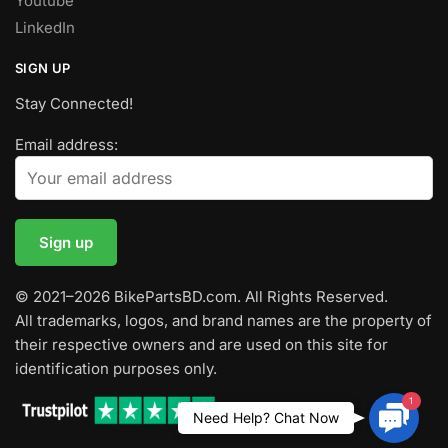
Youtube
LinkedIn
SIGN UP
Stay Connected!
Email address:
© 2021–2026 BikePartsBD.com. All Rights Reserved.
All trademarks, logos, and brand names are the property of
their respective owners and are used on this site for
identification purposes only.
1
Contac
Need Help? Chat Now