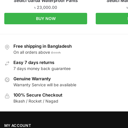
Sedici Garda Waterproof Pants
Sedici Ma
৳
23,000.00
BUY NOW
Free shipping in Bangladesh
On all orders above ৫০০০৳
Easy 7 days returns
7 days money back guarantee
Genuine Warranty
Warranty Service will be available
100% Secure Checkout
Bkash / Rocket / Nagad
MY ACCOUNT