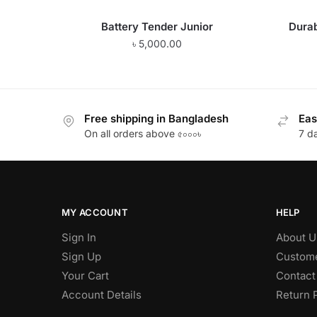
Battery Tender Junior
Durab
৳
5,000.00
Free shipping in Bangladesh
Eas
On all orders above ৫০০০৳
7 d
MY ACCOUNT
HELP
Sign In
About U
Sign Up
Custome
Your Cart
Contact
Account Details
Return 