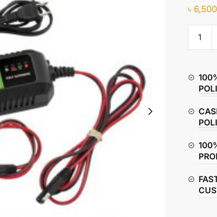
৳
6,500
BikeMas
Lithium
Ion
Battery
100
Charger
POL
/
Maintai
CAS
quantity
POL
100
PRO
FAS
CUS