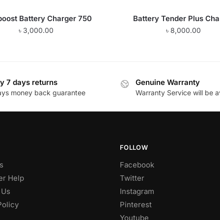
oost Battery Charger 750
Battery Tender Plus Cha
৳
3,000.00
৳
8,000.00
y 7 days returns
Genuine Warranty
ays money back guarantee
Warranty Service will be a
FOLLOW
s
Facebook
r Help
Twitter
 Us
Instagram
Policy
Pinterest
Youtube