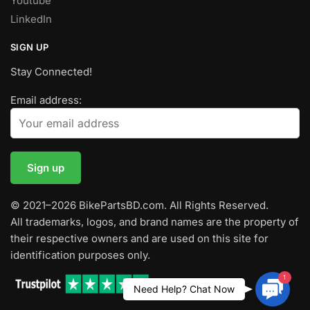
Youtube
LinkedIn
SIGN UP
Stay Connected!
Email address:
© 2021–2026 BikePartsBD.com. All Rights Reserved.
All trademarks, logos, and brand names are the property of
their respective owners and are used on this site for
identification purposes only.
1
Contac
Need Help? Chat Now