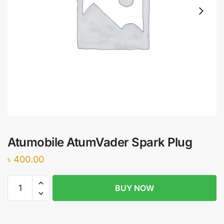
Atumobile AtumVader Spark Plug
৳
400.00
Atumobile
BUY NOW
AtumVader
Spark
Plug