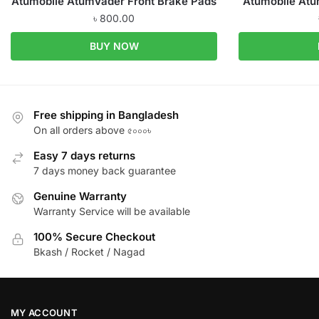
Atumobile AtumVader Front Brake Pads
Atumobile Atu
৳
800.00
BUY NOW
Free shipping in Bangladesh
On all orders above ৫০০০৳
Easy 7 days returns
7 days money back guarantee
Genuine Warranty
Warranty Service will be available
100% Secure Checkout
Bkash / Rocket / Nagad
MY ACCOUNT