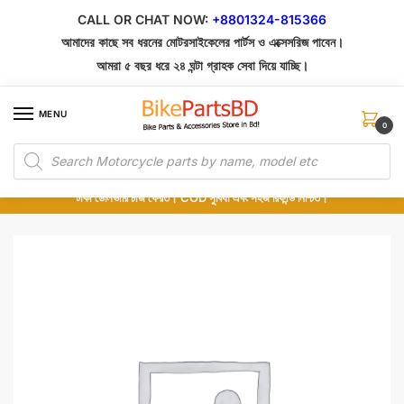
Skip
Skip
CALL OR CHAT NOW:
+8801324-815366
to
to
আমাদের কাছে সব ধরনের মোটরসাইকেলের পার্টস ও এক্সেসরিজ পাবেন।
navigation
content
আমরা ৫ বছর ধরে ২৪ ঘন্টা গ্রাহক সেবা দিয়ে যাচ্ছি।
MENU
0
Products
১০০% অরিজিনাল পার্টস – শোরুম থেকে সরাসরি সংগ্রহ এবং শুধুমাত্র কুরিয়ার সার্ভিসে ডেলিভারি।
search
অর্ডার করার পর পার্টের ছবি দেখুন। পছন্দ হলে Cash on Delivery দিন, না হলে ৫ মিনিটে ১৯৯
টাকা ডেলিভারি চার্জ ফেরত। COD সুবিধা এবং সহজ রিফান্ড নিশ্চিত।