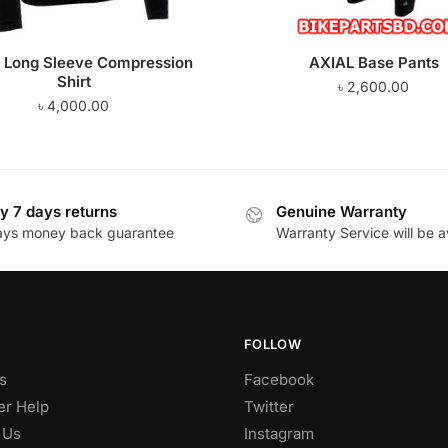
 Long Sleeve Compression
AXIAL Base Pants
Shirt
৳
2,600.00
৳
4,000.00
y 7 days returns
Genuine Warranty
ays money back guarantee
Warranty Service will be a
FOLLOW
s
Facebook
r Help
Twitter
 Us
Instagram