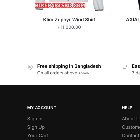
Klim Zephyr Wind Shirt
AXIAL
৳
11,000.00
Free shipping in Bangladesh
Eas
On all orders above ৫০০০৳
7 d
MY ACCOUNT
HELP
Sign In
About U
Sign Up
Custome
Your Cart
Contact