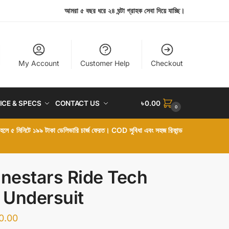
আমরা ৫ বছর ধরে ২৪ ঘন্টা গ্রাহক সেবা দিয়ে যাচ্ছি।
My Account
Customer Help
Checkout
ICE & SPECS
CONTACT US
৳
0.00
0
া হলে ৫ মিনিটে ১৯৯ টাকা ডেলিভারি চার্জ ফেরত। COD সুবিধা এবং সহজ রিফান্ড
inestars Ride Tech
e Undersuit
0.00