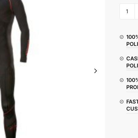
Alpinest
Ride
Tech
Lite
100
Undersu
POL
quantity
CAS
POL
100
PRO
FAS
CUS