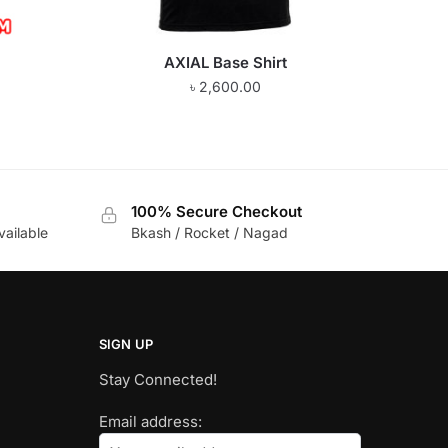
AXIAL Base Shirt
৳
2,600.00
100% Secure Checkout
vailable
Bkash / Rocket / Nagad
SIGN UP
Stay Connected!
Email address: