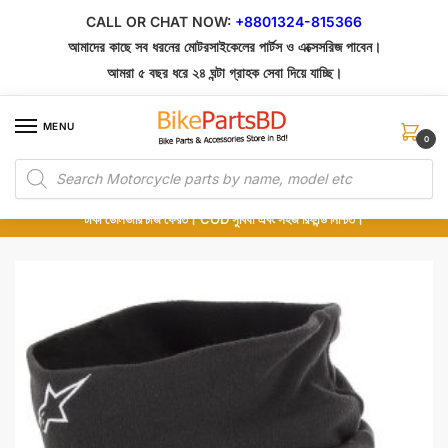
Skip
Skip
CALL OR CHAT NOW:
+8801324-815366
to
to
আমাদের কাছে সব ধরনের মোটরসাইকেলের পার্টস ও এক্সেসরিজ পাবেন।
navigation
content
আমরা ৫ বছর ধরে ২৪ ঘন্টা গ্রাহক সেবা দিয়ে যাচ্ছি।
MENU
0
Products
১০০% অরিজিনাল পার্টস – শোরুম থেকে সরাসরি সংগ্রহ এবং শুধুমাত্র কুরিয়ার সার্ভিসে ডেলিভারি।
search
অর্ডার করার পর পার্টের ছবি দেখুন। পছন্দ হলে Cash on Delivery দিন, না হলে ৫ মিনিটে ১৯৯
টাকা ডেলিভারি চার্জ ফেরত। COD সুবিধা এবং সহজ রিফান্ড নিশ্চিত।