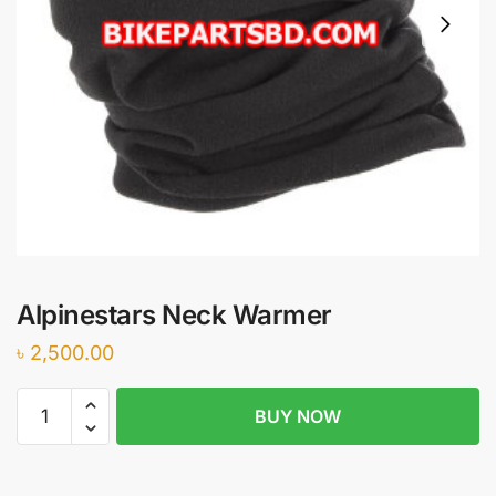
Alpinestars Neck Warmer
৳
2,500.00
Alpinestars
BUY NOW
Neck
Warmer
quantity