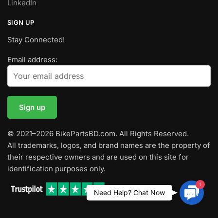
LinkedIn
SIGN UP
Stay Connected!
Email address:
© 2021–2026 BikePartsBD.com. All Rights Reserved.
All trademarks, logos, and brand names are the property of
their respective owners and are used on this site for
identification purposes only.
1
Contac
Need Help? Chat Now