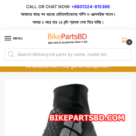
Skip
Skip
CALL OR CHAT NOW:
+8801324-815366
to
to
আমাদের কাছে সব ধরনের মোটরসাইকেলের পার্টস ও এক্সেসরিজ পাবেন।
navigation
content
আমরা ৫ বছর ধরে ২৪ ঘন্টা গ্রাহক সেবা দিয়ে যাচ্ছি।
MENU
0
Products
১০০% অরিজিনাল পার্টস – শোরুম থেকে সরাসরি সংগ্রহ এবং শুধুমাত্র কুরিয়ার সার্ভিসে ডেলিভারি।
search
অর্ডার করার পর পার্টের ছবি দেখুন। পছন্দ হলে Cash on Delivery দিন, না হলে ৫ মিনিটে ১৯৯
টাকা ডেলিভারি চার্জ ফেরত। COD সুবিধা এবং সহজ রিফান্ড নিশ্চিত।