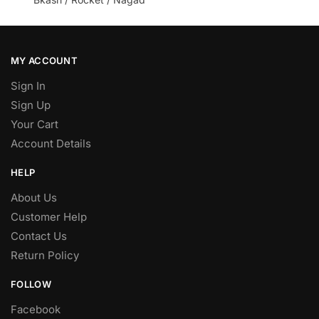
MY ACCOUNT
Sign In
Sign Up
Your Cart
Account Details
HELP
About Us
Customer Help
Contact Us
Return Policy
FOLLOW
Facebook